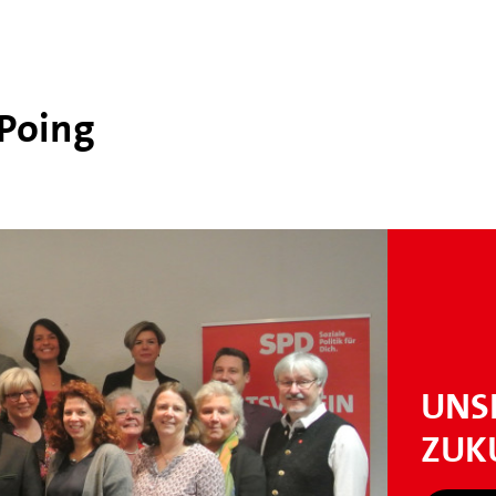
 Poing
UNS
ZUK