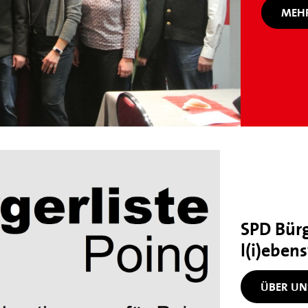
MEHR
SPD Bürge
l(i)eben
ÜBER UN