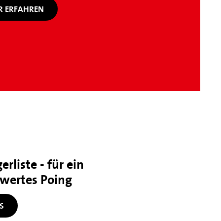
 ERFAHREN
rliste - für ein
swertes Poing
S